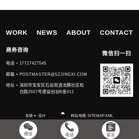
WORK
NEWS
ABOUT
CONTACT
机器人设计
医疗器械设计
商务咨询
公司
微信扫一扫
充电桩设计公
电话
17727427545
司
深圳工业设计
邮箱
POSTMASTER@SZJINGXI.COM
公司
智能猫砂盆设
地址
深圳市宝安区石岩街道龙腾社区松
计
白路2507号建益创谷B座411
宠物饮水机设
计
宠物喂食器
友链
设计
网站地图 SITEMAP.XML
备案号
粤ICP备2023005957号
微信
电话
留言